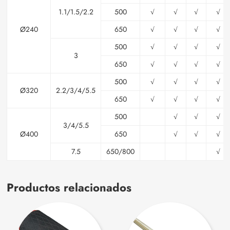
1.1/1.5/2.2
500
√
√
√
√
Ø240
650
√
√
√
√
500
√
√
√
√
3
650
√
√
√
√
500
√
√
√
√
Ø320
2.2/3/4/5.5
650
√
√
√
√
500
√
√
√
3/4/5.5
Ø400
650
√
√
√
7.5
650/800
√
Productos relacionados