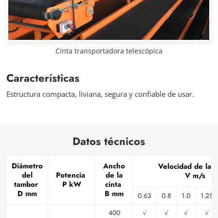
Cinta transportadora telescópica
Características
Estructura compacta, liviana, segura y confiable de usar.
Datos técnicos
Diámetro
Ancho
Velocidad de la c
del
Potencia
de la
V m/s
tambor
P kW
cinta
D mm
B mm
0.63
0.8
1.0
1.25
400
√
√
√
√