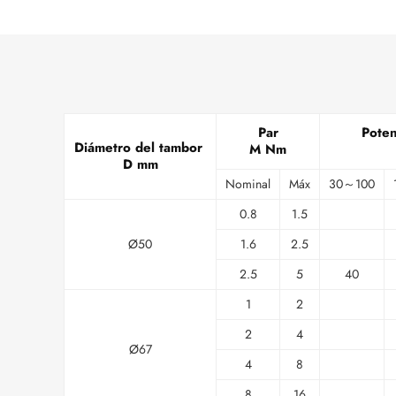
Par
Poten
Diámetro del tambor
M Nm
D mm
Nominal
Máx
30～100
0.8
1.5
Ø50
1.6
2.5
2.5
5
40
1
2
2
4
Ø67
4
8
8
16