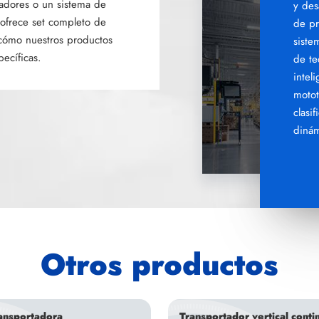
tadores o un sistema de
y des
 ofrece set completo de
de p
 cómo nuestros productos
siste
ecíficas.
de te
intel
motot
clasi
dinám
Otros productos
ransportadora
Transportador vertical conti