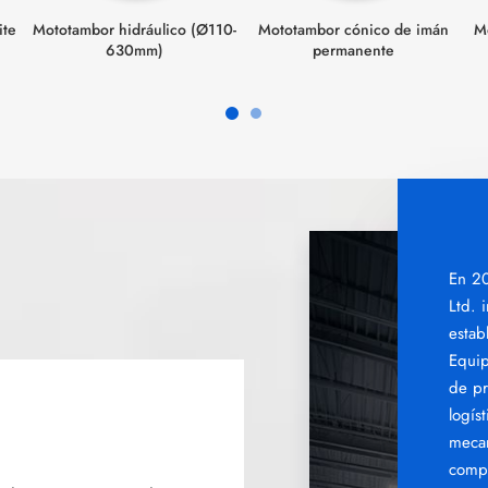
ite
Mototambor hidráulico (Ø110-
Mototambor cónico de imán
M
630mm)
permanente
En 2
Ltd. 
estab
Equip
de pr
logís
mecan
compa