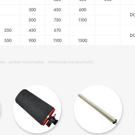
300
450
600
D
500
750
1100
250
450
670
D
550
900
1100
1500
eas
poleas motorizadas
sistema de transportador