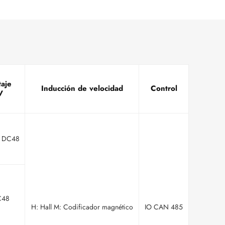
taje
Inducción de velocidad
Control
V
 DC48
C48
H: Hall M: Codificador magnético
IO CAN 485