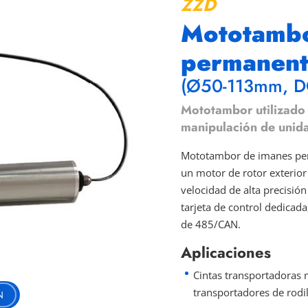
ZZD
Mototambo
permanent
(Ø50-113mm, D
Mototambor utilizado 
manipulación de unid
Mototambor de imanes per
un motor de rotor exterio
velocidad de alta precisión
tarjeta de control dedicada
de 485/CAN.
Aplicaciones
Cintas transportadoras 
transportadores de rodil
N