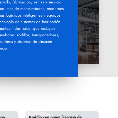
arrollo, fabricación, ventas y servicio
roductos de mototambores, modernos
mas logísticos inteligentes y equipos
cnología de sistemas de fabricación
igentes industriales, que incluyen
ambores, rodillos, transportadores,
ficadores y sistemas de almacén
icos.
nuo
Rodillo con piñón (carcasa de