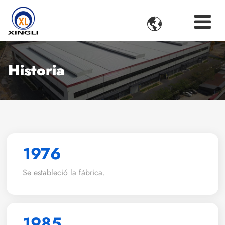

Historia
1976
Se estableció la fábrica.
1985